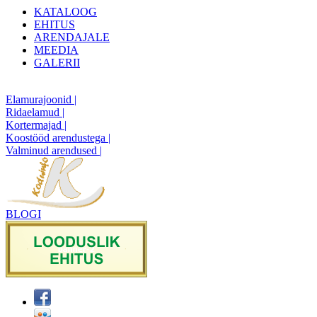
KATALOOG
EHITUS
ARENDAJALE
MEEDIA
GALERII
Elamurajoonid |
Ridaelamud |
Kortermajad |
Koostööd arendustega |
Valminud arendused |
BLOGI