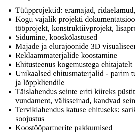
Tüüpprojektid: eramajad, ridaelamud
Kogu vajalik projekti dokumentatsioo
tööprojekt, konstruktiivprojekt, lisapr
Sidumine, kooskõlastused
Majade ja elurajoonide 3D visualisee
Reklaammaterjalide koostamine
Ehitusteenus kogemustega ehitajatelt
Unikaalsed ehitusmaterjalid - parim 
ja lõppkliendile
Täislahendus seinte eriti kiireks püsti
vundament, välisseinad, kandvad sei
Terviklahendus katuse ehituseks: sari
soojustus
Koostööpartnerite pakkumised