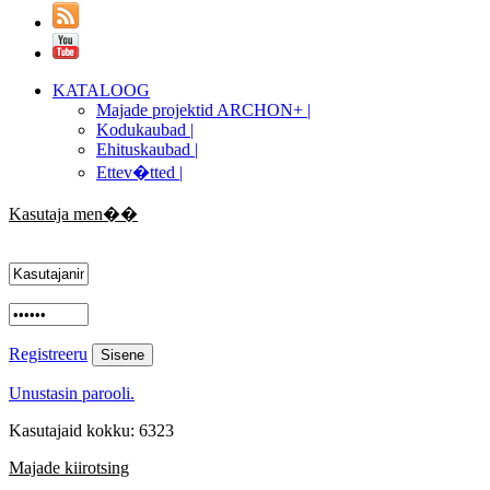
KATALOOG
Majade projektid ARCHON+ |
Kodukaubad |
Ehituskaubad |
Ettev�tted |
Kasutaja men��
Registreeru
Unustasin parooli.
Kasutajaid kokku: 6323
Majade kiirotsing