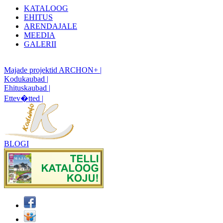
KATALOOG
EHITUS
ARENDAJALE
MEEDIA
GALERII
Majade projektid ARCHON+ |
Kodukaubad |
Ehituskaubad |
Ettev�tted |
BLOGI